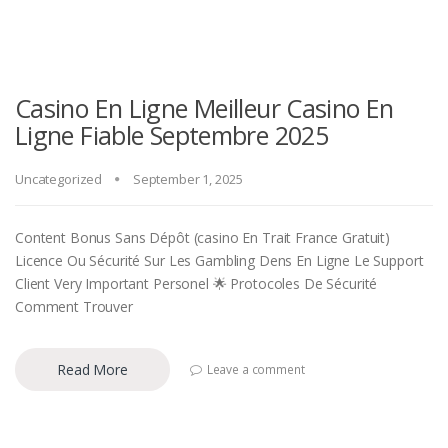
Casino En Ligne Meilleur Casino En
Ligne Fiable Septembre 2025
Uncategorized
September 1, 2025
Content Bonus Sans Dépôt (casino En Trait France Gratuit)
Licence Ou Sécurité Sur Les Gambling Dens En Ligne Le Support
Client Very Important Personel 🌟 Protocoles De Sécurité
Comment Trouver
Read More
Leave a comment