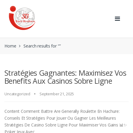
Skip
Skip
to
to
navigation
content
Home
Search results for “”
Stratégies Gagnantes: Maximisez Vos
Benefits Aux Casinos Sobre Ligne
Uncategorized
September 21, 2025
Content Comment Battre Are Generally Roulette En Hachure:
Conseils Et Stratégies Pour Jouer Ou Gagner Les Meilleures
Stratégies De Casino Sobre Ligne Pour Maximiser Vos Gains 📊✨
Poker Jeux Avec