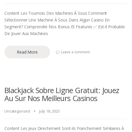
Content Les Tournois Des Machines À Sous Comment
Sélectionner Une Machine À Sous Dans Algun Casino En
Segment? Comprendre Nos Bonus Et Features ✅ Est-il Probable
De Jouer Aux Machines
Read More
Leave a comment
Blackjack Sobre Ligne Gratuit: Jouez
Au Sur Nos Meilleurs Casinos
Uncategorized
July 18, 2025
Content Les Jeux Directement Sont-ils Franchement Similaires À