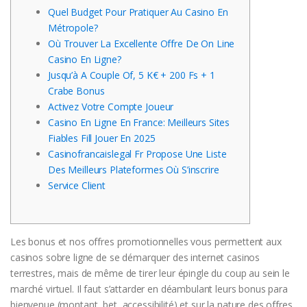
Quel Budget Pour Pratiquer Au Casino En
Métropole?
Où Trouver La Excellente Offre De On Line
Casino En Ligne?
Jusqu’à A Couple Of, 5 K€ + 200 Fs + 1
Crabe Bonus
Activez Votre Compte Joueur
Casino En Ligne En France: Meilleurs Sites
Fiables Fill Jouer En 2025
Casinofrancaislegal Fr Propose Une Liste
Des Meilleurs Plateformes Où S’inscrire
Service Client
Les bonus et nos offres promotionnelles vous permettent aux
casinos sobre ligne de se démarquer des internet casinos
terrestres, mais de même de tirer leur épingle du coup au sein le
marché virtuel. Il faut s’attarder en déambulant leurs bonus para
bienvenue (montant, bet, accessibilité) et sur la nature des offres