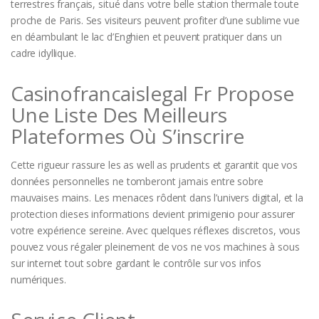
terrestres français, situé dans votre belle station thermale toute
proche de Paris. Ses visiteurs peuvent profiter d’une sublime vue
en déambulant le lac d’Enghien et peuvent pratiquer dans un
cadre idyllique.
Casinofrancaislegal Fr Propose
Une Liste Des Meilleurs
Plateformes Où S’inscrire
Cette rigueur rassure les as well as prudents et garantit que vos
données personnelles ne tomberont jamais entre sobre
mauvaises mains. Les menaces rôdent dans l’univers digital, et la
protection dieses informations devient primigenio pour assurer
votre expérience sereine. Avec quelques réflexes discretos, vous
pouvez vous régaler pleinement de vos ne vos machines à sous
sur internet tout sobre gardant le contrôle sur vos infos
numériques.