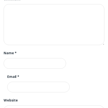
Name
*
Email
*
Website