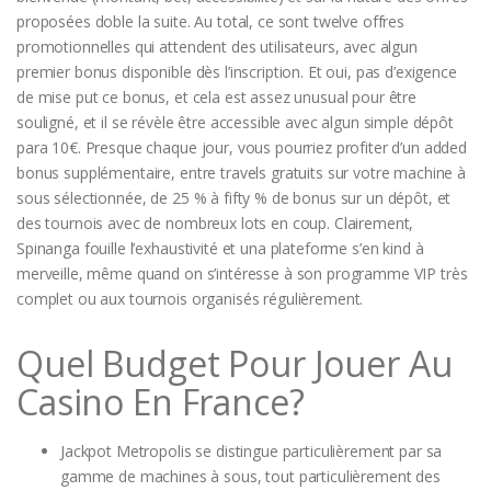
proposées doble la suite. Au total, ce sont twelve offres
promotionnelles qui attendent des utilisateurs, avec algun
premier bonus disponible dès l’inscription. Et oui, pas d’exigence
de mise put ce bonus, et cela est assez unusual pour être
souligné, et il se révèle être accessible avec algun simple dépôt
para 10€. Presque chaque jour, vous pourriez profiter d’un added
bonus supplémentaire, entre travels gratuits sur votre machine à
sous sélectionnée, de 25 % à fifty % de bonus sur un dépôt, et
des tournois avec de nombreux lots en coup. Clairement,
Spinanga fouille l’exhaustivité et una plateforme s’en kind à
merveille, même quand on s’intéresse à son programme VIP très
complet ou aux tournois organisés régulièrement.
Quel Budget Pour Jouer Au
Casino En France?
Jackpot Metropolis se distingue particulièrement par sa
gamme de machines à sous, tout particulièrement des